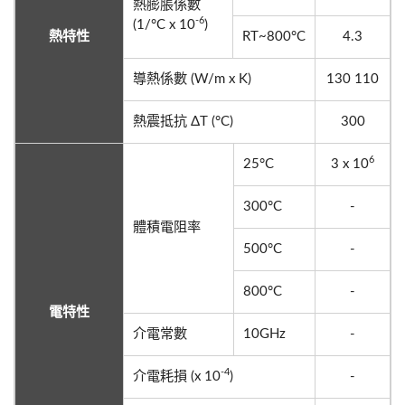
熱膨脹係數
-6
(1/°C x 10
)
熱特性
RT~800°C
4.3
導熱係數 (W/m x K)
130 110
熱震抵抗 ΔT (°C)
300
6
25°C
3 x 10
300°C
-
體積電阻率
500°C
-
800°C
-
電特性
介電常數
10GHz
-
-4
介電耗損 (x 10
)
-