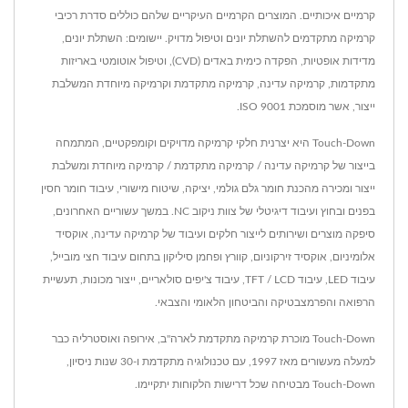
קרמיים איכותיים. המוצרים הקרמיים העיקריים שלהם כוללים סדרת רכיבי
קרמיקה מתקדמים להשתלת יונים וטיפול מדויק. יישומים: השתלת יונים,
מדידות אופטיות, הפקדה כימית באדים (CVD), וטיפול אוטומטי באריזות
מתקדמות, קרמיקה עדינה, קרמיקה מתקדמת וקרמיקה מיוחדת המשלבת
ייצור, אשר מוסמכת ISO 9001.
Touch-Down היא יצרנית חלקי קרמיקה מדויקים וקומפקטיים, המתמחה
בייצור של קרמיקה עדינה / קרמיקה מתקדמת / קרמיקה מיוחדת ומשלבת
ייצור ומכירה מהכנת חומר גלם גולמי, יציקה, שיטוח מישורי, עיבוד חומר חסין
בפנים ובחוץ ועיבוד דיגיטלי של צוות ניקוב NC. במשך עשוריים האחרונים,
סיפקה מוצרים ושירותים לייצור חלקים ועיבוד של קרמיקה עדינה, אוקסיד
אלומיניום, אוקסיד זירקוניום, קוורץ ופחמן סיליקון בתחום עיבוד חצי מובייל,
עיבוד LED, עיבוד TFT / LCD, עיבוד צ'יפים סולאריים, ייצור מכונות, תעשיית
הרפואה והפרמצבטיקה והביטחון הלאומי והצבאי.
Touch-Down מוכרת קרמיקה מתקדמת לארה"ב, אירופה ואוסטרליה כבר
למעלה מעשורים מאז 1997, עם טכנולוגיה מתקדמת ו-30 שנות ניסיון,
Touch-Down מבטיחה שכל דרישות הלקוחות יתקיימו.