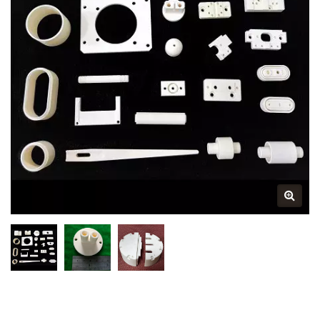
Empaques Avanzados | Más
De 30 Años De Fabricante De
Piezas Y Componentes
Cerámicos Avanzados |
Touch-Down Technology Co.,
Ltd.