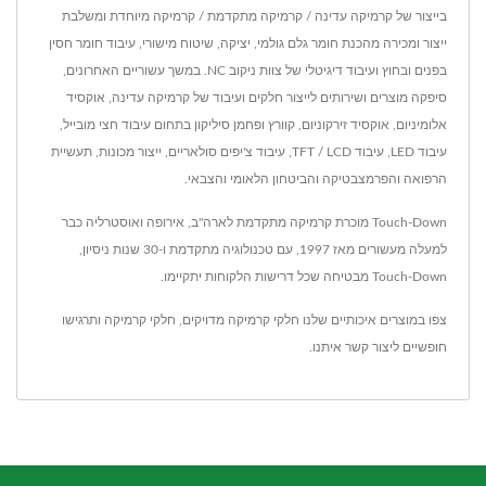
בייצור של קרמיקה עדינה / קרמיקה מתקדמת / קרמיקה מיוחדת ומשלבת
ייצור ומכירה מהכנת חומר גלם גולמי, יציקה, שיטוח מישורי, עיבוד חומר חסין
בפנים ובחוץ ועיבוד דיגיטלי של צוות ניקוב NC. במשך עשוריים האחרונים,
סיפקה מוצרים ושירותים לייצור חלקים ועיבוד של קרמיקה עדינה, אוקסיד
אלומיניום, אוקסיד זירקוניום, קוורץ ופחמן סיליקון בתחום עיבוד חצי מובייל,
עיבוד LED, עיבוד TFT / LCD, עיבוד צ'יפים סולאריים, ייצור מכונות, תעשיית
הרפואה והפרמצבטיקה והביטחון הלאומי והצבאי.
Touch-Down מוכרת קרמיקה מתקדמת לארה"ב, אירופה ואוסטרליה כבר
למעלה מעשורים מאז 1997, עם טכנולוגיה מתקדמת ו-30 שנות ניסיון,
Touch-Down מבטיחה שכל דרישות הלקוחות יתקיימו.
צפו במוצרים איכותיים שלנו
חלקי קרמיקה מדויקים
,
חלקי קרמיקה
ותרגישו
חופשיים ל
יצור קשר איתנו
.