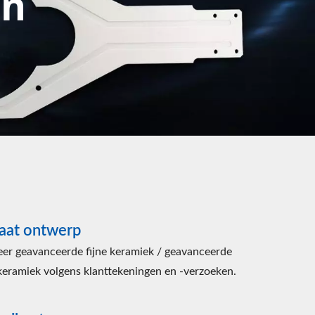
en
maat ontwerp
r geavanceerde fijne keramiek / geavanceerde
keramiek volgens klanttekeningen en -verzoeken.