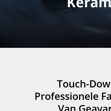
Keram
Touch-Down
Professionele F
Van Geava