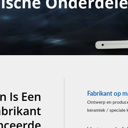
ische Onderdel
 Is Een
Fabrikant op 
Ontwerp en producee
abrikant
keramiek / speciale 
nceerde