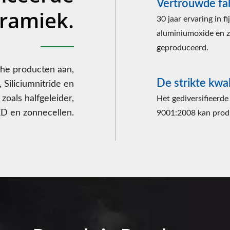
Vertrouwde fa
ramiek.
30 jaar ervaring in 
aluminiumoxide en zi
geproduceerd.
che producten aan,
De strikte kwal
 Siliciumnitride en
zoals halfgeleider,
Het gediversifieerde
ED en zonnecellen.
9001:2008 kan prod