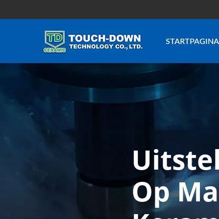
STARTPAGINA
Uitst
Op Ma