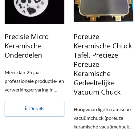
Precisie Micro
Poreuze
Keramische
Keramische Chuck
Onderdelen
Tafel, Precieze
Poreuze
Keramische
Meer dan 25 jaar
Gedeeltelijke
professionele productie- en
Vacuüm Chuck
verwerkingservaring in
alumina, zirkonia,
siliciumnitride,...
Details
Hoogwaardige keramische
vacuümchuck (poreuze
keramische vacuümchuck)
heeft een speciaal poreus...