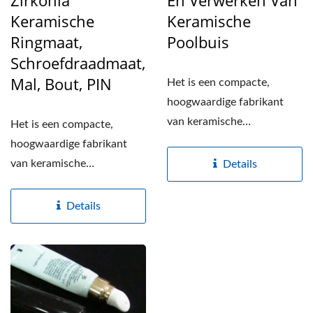
Zirkonia
En Verwerken Van
Keramische
Keramische
Ringmaat,
Poolbuis
Schroefdraadmaat,
Mal, Bout, PIN
Het is een compacte,
hoogwaardige fabrikant
van keramische
Het is een compacte,
onderdelen, gespecialiseerd
hoogwaardige fabrikant
in de productie...
van keramische
Details
onderdelen, gespecialiseerd
in de productie...
Details