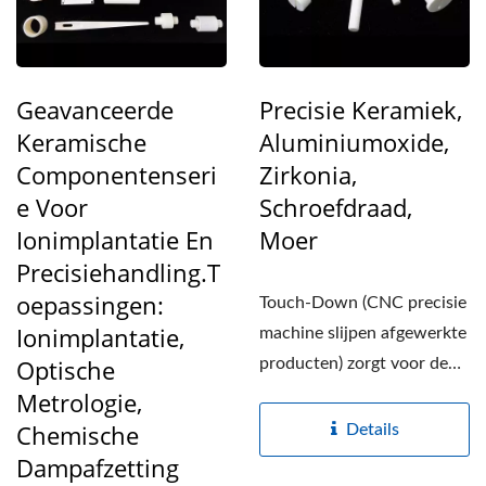
Geavanceerde
Precisie Keramiek,
Keramische
Aluminiumoxide,
Componentenseri
Zirkonia,
E Voor
Schroefdraad,
Ionimplantatie En
Moer
Precisiehandling.T
Oepassingen:
Touch-Down (CNC precisie
Ionimplantatie,
machine slijpen afgewerkte
Optische
producten) zorgt voor de
boutmaat
Metrologie,
nauwkeurigheid....
Chemische
Details
Dampafzetting