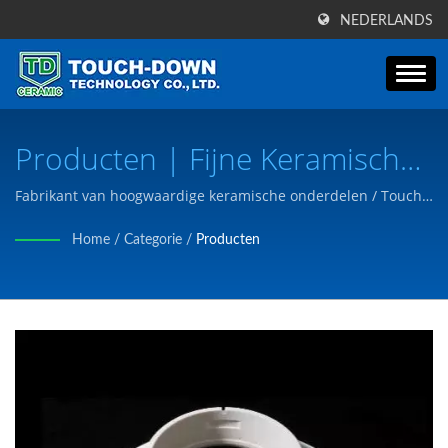
NEDERLANDS
Producten | Fijne Keramische
Componenten Voor
Fabrikant van hoogwaardige keramische onderdelen / Touch-
Down heeft de certificering van ISO9001 doorstaan en wij
Wetenschap, Ruimte En
Home
/
Categorie
/
Producten
fabriceren producten om te voldoen aan de behoeften van de
Halfgeleiderindustrieën |
klant volgens de tekeningen of behoeften van de klant.
Touch-Down Technology Co.,
Ltd.