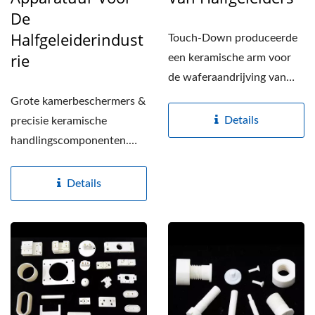
De
Halfgeleiderindust
Touch-Down produceerde
Rie
een keramische arm voor
de waferaandrijving van
halfgeleiders met goede...
Grote kamerbeschermers &
Details
precisie keramische
handlingscomponenten.
Touch-Down beschikt
over...
Details