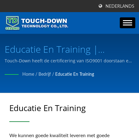
NEDERLANDS
Educatie En Training |
Taiwanse Fabrikant Van
Touch-Down heeft de certificering van ISO9001 doorstaan en
wij fabriceren producten om te voldoen aan de behoeften van
Speciale Keramische
Home
/
Bedrijf
/
Educatie En Training
de klant volgens de tekeningen of behoeften van de klant.
Onderdelen En Componenten
| Touch-Down Technology Co.,
Educatie En Training
Ltd.
We kunnen goede kwaliteit leveren met goede