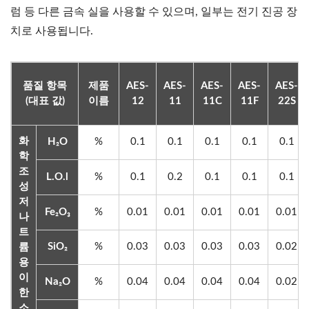
럼 등 다른 금속 실을 사용할 수 있으며, 일부는 전기 진공 장
치로 사용됩니다.
품질 항목
제품
AES-
AES-
AES-
AES-
AES-
(대표 값)
이름
12
11
11C
11F
22S
화
H₂O
%
0.1
0.1
0.1
0.1
0.1
학
조
L.O.l
%
0.1
0.2
0.1
0.1
0.1
성
저
Fe₂O₃
%
0.01
0.01
0.01
0.01
0.01
나
트
SiO₂
%
0.03
0.03
0.03
0.03
0.02
륨
용
이
Na₂O
%
0.04
0.04
0.04
0.04
0.02
한
소