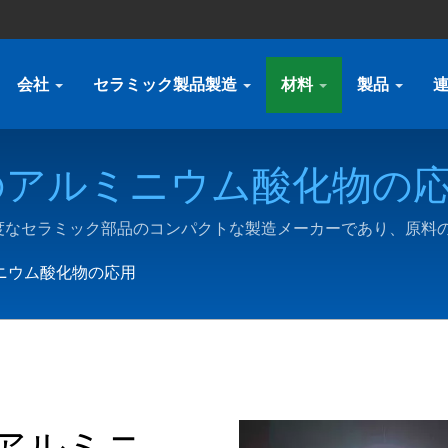
会社
セラミック製品製造
材料
製品
アルミニウム酸化物の応用
質セラミックコンポーネント
は、高精度なセラミック部品のコンパクトな製造メーカーであり、
販売を統合した特殊セラミックス/高度セラミックス/特殊セ
, Ltd.
ニウム酸化物の応用
アルミニ