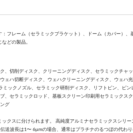
す：フレーム（セラミックブラケット）、ドーム（カバー）、
じなどの製品。
ャック、切削ディスク、クリーニングディスク、セラミックチャ
ック、ウェハ切断ディスク、ウェハクリーニングディスク、ウェハ
産業: セラミックノズル、セラミック研削ディスク、リフトピン、ピ
チューブ、セラミックロッド、基板スクリーン印刷用セラミックス
リング
クスに分けられます。 高純度アルミナセラミックスシリーズは、
達し、伝送波長は1〜 6μmの場合、通常はプラチナのるつぼの代