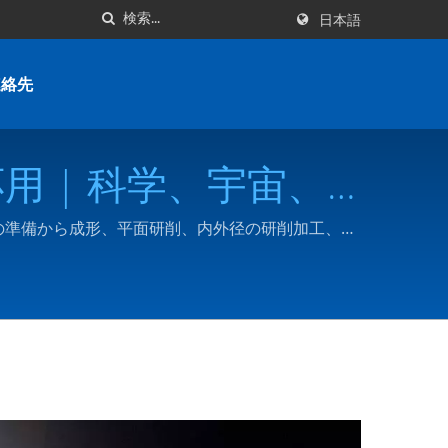
日本語
連絡先
 | 科学、宇宙、
 | Touch-
原料の準備から成形、平面研削、内外径の研削加工、
ラミックスの製造に特化しています。