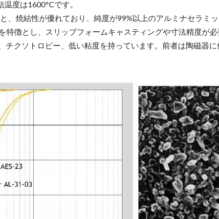
焼結温度は1600°Cです。
%のMgOを添加すると、焼結性が優れており、純度が99%以上のアルミナセ
収縮率を特徴とし、スリップフォームキャスティングや寸法精度が
Sよりも高い成形密度、チクソトロピー、低い粘度を持っています。前者は