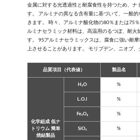
金属に対する光透過性と耐腐食性を持つため、ナト
す。 アルミナの異なる含有量に基づいて、一般的
きます。 時々、アルミナ酸化物の80％または7
ルミナセラミック材料は、高温用のるつぼ、耐火
す。 95アルミナセラミックスは、腐食に強い耐
上させることがあります。 モリブデン、ニオブ
品質項目（代表値）
製品名
H₂O
%
L.O.l
%
Fe₂O₃
%
化学組成 低ナ
トリウム 簡単
SiO₂
%
焼結製品