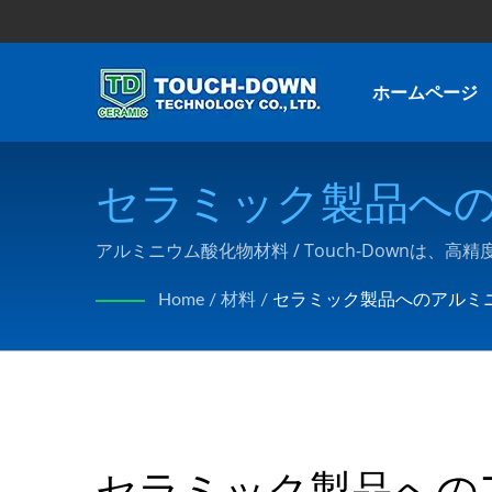
ホームページ
セラミック製品への
半導体産業向けの高品
アルミニウム酸化物材料 / Touch-Down
NCドリリングクルーのデジタル加工まで、製造と
Down Technology Co.
Home
/
材料
/
セラミック製品へのアルミ
セラミック製品への