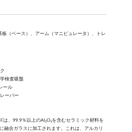
基板（ベース）、アーム（マニピュレータ）、トレ
ック
光学検査吸盤
ンレール
クレーパー
99.9％以上のAl₂O₃を含むセラミック材料を
わりに融合ガラスに加工されます。これは、アルカリ