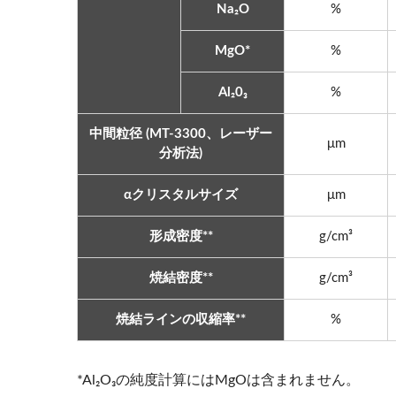
Na₂O
%
MgO*
%
Al₂0₃
%
中間粒径 (MT-3300、レーザー
μm
分析法)
αクリスタルサイズ
μm
形成密度**
g/cm³
焼結密度**
g/cm³
焼結ラインの収縮率**
%
*Al₂O₃の純度計算にはMgOは含まれません。