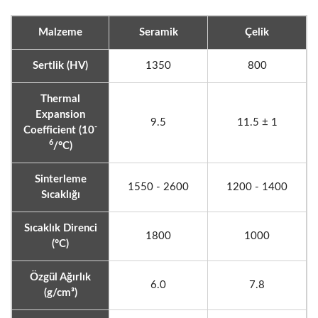
Malzeme
Seramik
Çelik
Sertlik (HV)
1350
800
Thermal
Expansion
9.5
11.5 ± 1
-
Coefficient (10
6
/°C)
Sinterleme
1550 - 2600
1200 - 1400
Sıcaklığı
Sıcaklık Direnci
1800
1000
(°C)
Özgül Ağırlık
6.0
7.8
(g/cm³)