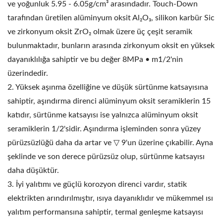
ve yoğunluk 5.95 - 6.05g/cm³ arasındadır. Touch-Down
tarafından üretilen alüminyum oksit Al₂O₃, silikon karbür Sic
ve zirkonyum oksit ZrO₂ olmak üzere üç çeşit seramik
bulunmaktadır, bunların arasında zirkonyum oksit en yüksek
dayanıklılığa sahiptir ve bu değer 8MPa • m1/2'nin
üzerindedir.
2. Yüksek aşınma özelliğine ve düşük sürtünme katsayısına
sahiptir, aşındırma direnci alüminyum oksit seramiklerin 15
katıdır, sürtünme katsayısı ise yalnızca alüminyum oksit
seramiklerin 1/2'sidir. Aşındırma işleminden sonra yüzey
pürüzsüzlüğü daha da artar ve ▽ 9'un üzerine çıkabilir. Ayna
şeklinde ve son derece pürüzsüz olup, sürtünme katsayısı
daha düşüktür.
3. İyi yalıtımı ve güçlü korozyon direnci vardır, statik
elektrikten arındırılmıştır, ısıya dayanıklıdır ve mükemmel ısı
yalıtım performansına sahiptir, termal genleşme katsayısı