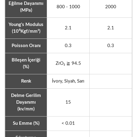
Eğilme Dayanımı
800 - 1000
2000
(MPa)
Young's Modulus
2.1
2.1
4
(10
Kgf/mm²)
Poisson Oranı
0.3
0.3
Bileşen İçeriği
ZrO₂ ≧ 94.5
(%)
Renk
İvory, Siyah, Sarı
Delme Gerilim
Dayanımı
15
(kv/mm)
Su Emme (%)
< 0.01