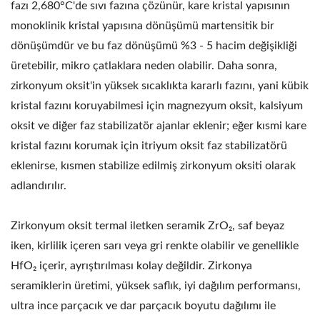
fazı 2,680°C'de sıvı fazına çözünür, kare kristal yapısının
monoklinik kristal yapısına dönüşümü martensitik bir
dönüşümdür ve bu faz dönüşümü %3 - 5 hacim değişikliği
üretebilir, mikro çatlaklara neden olabilir. Daha sonra,
zirkonyum oksit'in yüksek sıcaklıkta kararlı fazını, yani kübik
kristal fazını koruyabilmesi için magnezyum oksit, kalsiyum
oksit ve diğer faz stabilizatör ajanlar eklenir; eğer kısmi kare
kristal fazını korumak için itriyum oksit faz stabilizatörü
eklenirse, kısmen stabilize edilmiş zirkonyum oksiti olarak
adlandırılır.
Zirkonyum oksit termal iletken seramik ZrO₂, saf beyaz
iken, kirlilik içeren sarı veya gri renkte olabilir ve genellikle
HfO₂ içerir, ayrıştırılması kolay değildir. Zirkonya
seramiklerin üretimi, yüksek saflık, iyi dağılım performansı,
ultra ince parçacık ve dar parçacık boyutu dağılımı ile