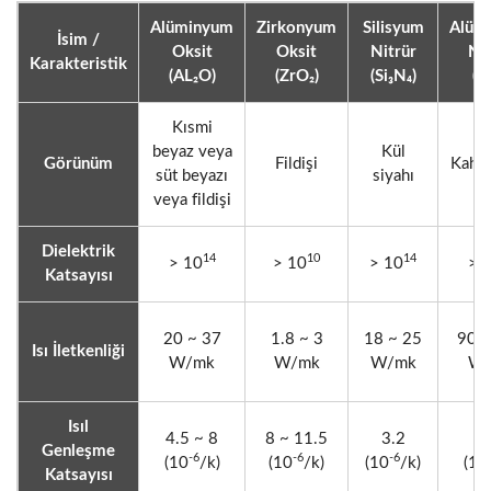
Alüminyum
Zirkonyum
Silisyum
Alüm
İsim /
Oksit
Oksit
Nitrür
Nit
Karakteristik
(AL₂O)
(ZrO₂)
(Si₃N₄)
(A
Kısmi
beyaz veya
Kül
Görünüm
Fildişi
Kahve
süt beyazı
siyahı
veya fildişi
Dielektrik
14
10
14
> 10
> 10
> 10
> 
Katsayısı
20 ~ 37
1.8 ~ 3
18 ~ 25
90 ~
Isı İletkenliği
W/mk
W/mk
W/mk
W/
Isıl
4.5 ~ 8
8 ~ 11.5
3.2
4
Genleşme
-6
-6
-6
(10
/k)
(10
/k)
(10
/k)
(10
Katsayısı