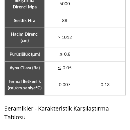
Sıkıştırma
5000
Direnci Mpa
Sertlik Hra
88
Hacim Direnci
> 1012
(cm)
Pürüzlülük (µm)
≦ 0.8
Ayna Cilası (Ra)
≦ 0.05
Termal İletkenlik
0.007
0.13
(cal/cm.saniye°C)
Seramikler - Karakteristik Karşılaştırma
Tablosu