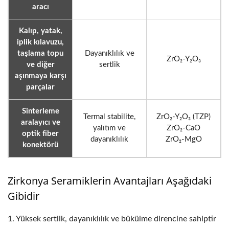
aracı
Kalıp, yatak,
iplik kılavuzu,
taşlama topu
Dayanıklılık ve
ZrO₂-Y₂O₃
ve diğer
sertlik
aşınmaya karşı
parçalar
Sinterleme
Termal stabilite,
ZrO₂-Y₂O₃ (TZP)
aralayıcı ve
yalıtım ve
ZrO₂-CaO
optik fiber
dayanıklılık
ZrO₂-MgO
konektörü
Zirkonya Seramiklerin Avantajları Aşağıdaki
Gibidir
1. Yüksek sertlik, dayanıklılık ve bükülme direncine sahiptir