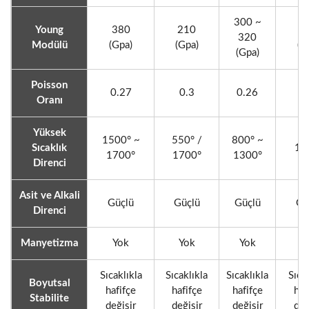
300 ~
Young
380
210
3
320
Modülü
(Gpa)
(Gpa)
(G
(Gpa)
Poisson
0.27
0.3
0.26
0.
Oranı
Yüksek
1500° ~
550° /
800° ~
Sıcaklık
17
1700°
1700°
1300°
Direnci
Asit ve Alkali
Güçlü
Güçlü
Güçlü
Gü
Direnci
Manyetizma
Yok
Yok
Yok
Y
Sıcaklıkla
Sıcaklıkla
Sıcaklıkla
Sıcak
Boyutsal
hafifçe
hafifçe
hafifçe
haf
Stabilite
değişir
değişir
değişir
değ