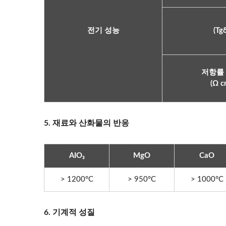
전기 성능
(Tgδ
저항률
(Ω c
5. 재료와 산화물의 반응
AIO₃
MgO
CaO
> 1200°C
> 950°C
> 1000°C
6. 기계적 성질