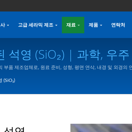
회사
고급 세라믹 제조
재료
제품
연락처
영 (SiO₂) | 과학, 우
-Down Technology Co.,
라믹 부품 제조업체로, 원료 준비, 성형, 평면 연삭, 내경 및 외경
의 제조에 특화되어 있습니다.
SiO₂)
 석영