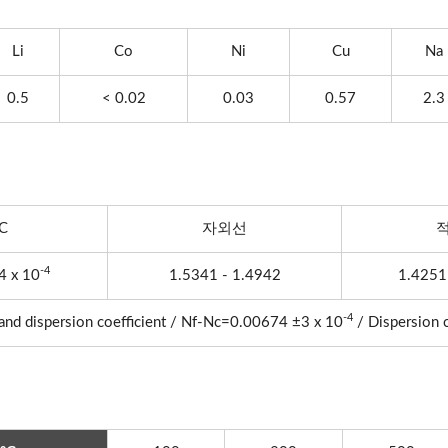
Li
Co
Ni
Cu
Na
0.5
< 0.02
0.03
0.57
2.3
C
자외선
-4
4 x 10
1.5341 - 1.4942
1.4251
-4
and dispersion coefficient / Nf-Nc=0.00674 ±3 x 10
/ Dispersion c