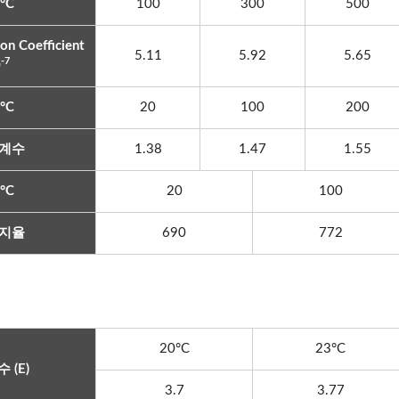
°C
100
300
500
on Coefficient
5.11
5.92
5.65
-7
0
°C
20
100
200
계수
1.38
1.47
1.55
°C
20
100
지율
690
772
20°C
23°C
 (E)
3.7
3.77