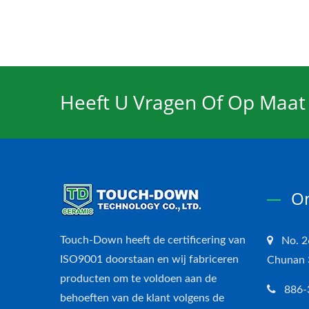
Heeft U Vragen Of Op Maat
On
Touch-Down heeft de certificering van
No. 2
ISO9001 doorstaan en wij fabriceren
Chunan 3
producten om te voldoen aan de
886-
behoeften van de klant volgens de