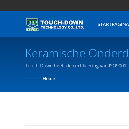
STARTPAGINA
Keramische Onderde
Geavanceerde Kera
Touch-Down heeft de certificering van ISO9001 
of behoeften van de klant.
Fabrikant | Touch-D
Home