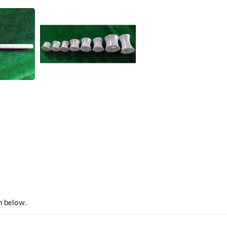
Kwarts (SIO₂)
Zirkoniumoxide