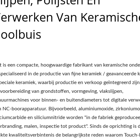
erwerken Van Keramisch
oolbuis
t is een compacte, hoogwaardige fabrikant van keramische onde
specialiseerd in de productie van fijne keramiek / geavanceerde 
speciale keramiek, waarbij productie en verkoop geïntegreerd zij
 voorbereiding van grondstoffen, vormgeving, vlakslijpen,
huurmachines voor binnen- en buitendiameters tot digitale verw
n NC-boorapparatuur. Bijvoorbeeld, aluminiumoxide, zirkoniumo
liciumcarbide en siliciumnitride worden "in de fabriek geproduce
rbranding, malen, inspectie tot product". Sinds de oprichting is 
rikte kwaliteitsverbintenis de belangrijkste reden waarom Touc