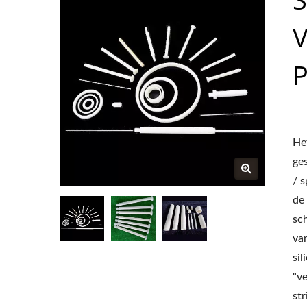
V
P
He
ge
/ 
de
sc
va
si
"ve
st