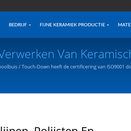
BEDRIJF
FIJNE KERAMIEK PRODUCTIE
MATE
En Verwerken Van Keramis
ceerde Fabrikant Van Ke
 poolbuis / Touch-Down heeft de certificering van ISO9001 d
de tekeningen of behoeften van de klant.
ponenten | Touch-Down 
lijpen, Polijsten En