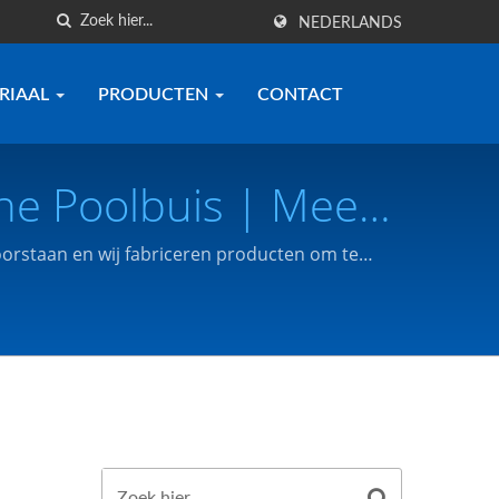
NEDERLANDS
RIAAL
PRODUCTEN
CONTACT
che Poolbuis | Meer
ramische
oorstaan en wij fabriceren producten om te
Technology Co.,