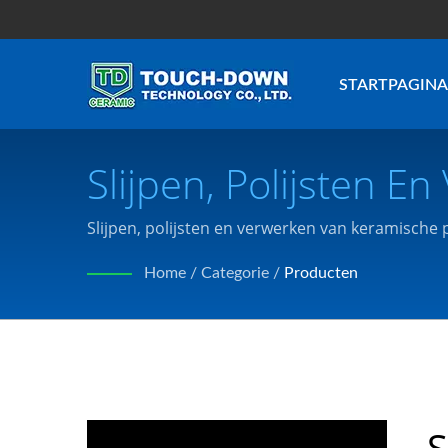
STARTPAGINA
Slijpen, Polijsten 
Dan 30 Jaar Geavan
Slijpen, polijsten en verwerken van keramische
voldoen aan de behoeften van de klant volgens 
Onderdelen En Com
Home
/
Categorie
/
Producten
Ltd.
S