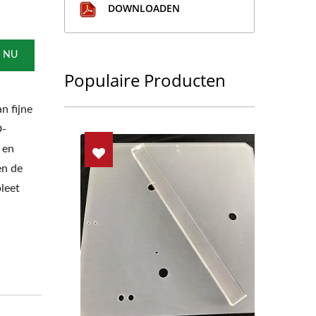
DOWNLOADEN
 NU
Populaire Producten
n fijne
D-
 en
en de
leet