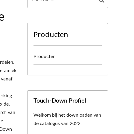
e
Producten
Producten
rdelen,
keramiek
n vanaf
erking
Touch-Down Profiel
xide,
erd" van
Welkom bij het downloaden van
de
de catalogus van 2022.
h-Down