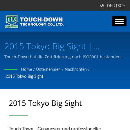
DEUTSCH
2015 Tokyo Big Sight |
Feinkeramikkomponenten Für
Touch-Down hat die Zertifizierung nach ISO9001 bestanden
und wir fertigen Produkte, die den Kundenanforderungen
Wissenschaft, Raumfahrt Und
Home
/
Unternehmen
/
Nachrichten
/
gemäß Kundenzeichnungen oder Bedürfnissen entsprechen.
2015 Tokyo Big Sight
Halbleiterindustrie | Touch-
Down Technology Co., Ltd.
2015 Tokyo Big Sight
Touch-Town - Genauester und professioneller