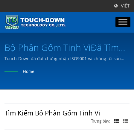
VIỆT
Bộ Phận Gốm Tinh ViĐã Tìm
Kiếm | Hơn 30 Năm Kinh
Touch-Down đã đạt chứng nhận ISO9001 và chúng tôi sản
xuất các sản phẩm để đáp ứng nhu cầu của khách hàng dựa
Nghiệm Sản Xuất Linh Kiện Và
Home
trên bản vẽ hoặc nhu cầu của khách hàng.
Bộ Phận Gốm Tiên Tiến |
Touch-Down Technology Co.,
Ltd.
Tìm Kiếm Bộ Phận Gốm Tinh Vi
Trưng bày: