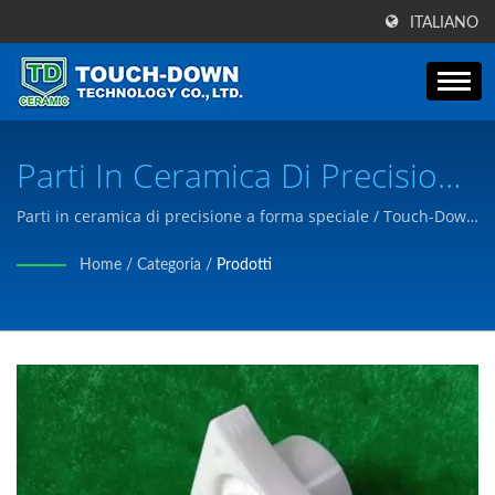
ITALIANO
Parti In Ceramica Di Precisione
A Forma Speciale | Oltre 30
Parti in ceramica di precisione a forma speciale / Touch-Down
ha superato la certificazione ISO9001 e produciamo prodotti
Anni Di Esperienza Nella
Home
/
Categoria
/
Prodotti
per soddisfare le esigenze dei clienti in base ai disegni o alle
Produzione Di Parti E
esigenze del cliente.
Componenti In Ceramica
Avanzata | Touch-Down
Technology Co., Ltd.